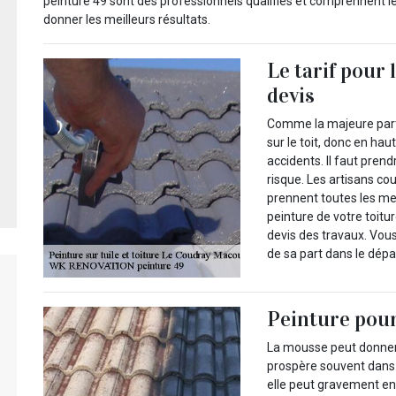
peinture 49 sont des professionnels qualifiés et comprennent le
donner les meilleurs résultats.
Le tarif pour 
devis
Comme la majeure parti
sur le toit, donc en ha
accidents. Il faut pren
risque. Les artisans c
prennent toutes les mes
peinture de votre toit
devis des travaux. Vous
de sa part dans le dépa
Peinture pour 
La mousse peut donner 
prospère souvent dans
elle peut gravement en