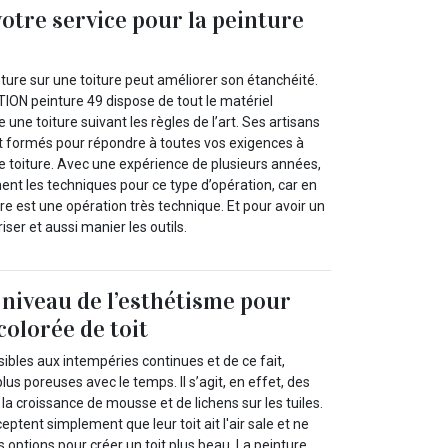
votre service pour la peinture
nture sur une toiture peut améliorer son étanchéité.
ON peinture 49 dispose de tout le matériel
une toiture suivant les règles de l’art. Ses artisans
t formés pour répondre à toutes vos exigences à
e toiture. Avec une expérience de plusieurs années,
ment les techniques pour ce type d’opération, car en
ure est une opération très technique. Et pour avoir un
triser et aussi manier les outils.
 niveau de l’esthétisme pour
colorée de toit
nsibles aux intempéries continues et de ce fait,
lus poreuses avec le temps. Il s’agit, en effet, des
 la croissance de mousse et de lichens sur les tuiles.
ptent simplement que leur toit ait l'air sale et ne
 options pour créer un toit plus beau. La peinture