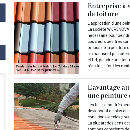
Entreprise à 
de toiture
L’application d’une pei
La société WK RENOVATI
nécessaire pour peindre 
couvreurs peintres son
propos de la peinture d
ils maitrisent parfaite
effet, peindre une toit
résultat, il faut les mai
L’avantage au
une peinture 
Les tuiles sont très se
deviennent de plus en p
conditions idéales pour
La plupart des gens acce
sont pas conscients des