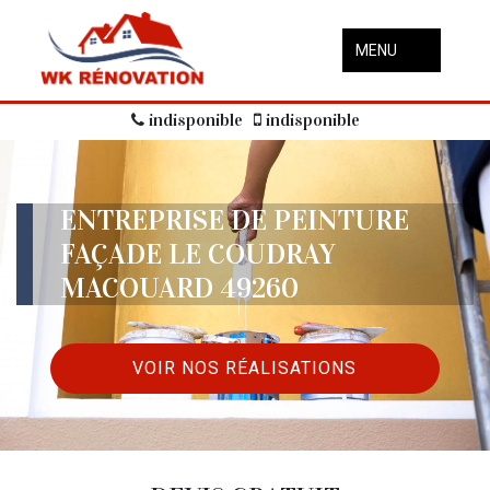
MENU
indisponible
indisponible
ENTREPRISE DE PEINTURE
FAÇADE LE COUDRAY
MACOUARD 49260
VOIR NOS RÉALISATIONS