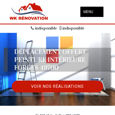
MENU
indisponible
indisponible
DÉPLACEMENT OFFERT
PEINTURE INTÉRIEURE
FORGES 49700
VOIR NOS RÉALISATIONS