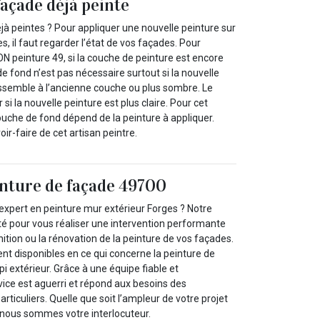
façade déjà peinte
jà peintes ? Pour appliquer une nouvelle peinture sur
s, il faut regarder l’état de vos façades. Pour
N peinture 49, si la couche de peinture est encore
de fond n’est pas nécessaire surtout si la nouvelle
essemble à l’ancienne couche ou plus sombre. Le
i la nouvelle peinture est plus claire. Pour cet
 couche de fond dépend de la peinture à appliquer.
ir-faire de cet artisan peintre.
inture de façade 49700
expert en peinture mur extérieur Forges ? Notre
ité pour vous réaliser une intervention performante
nition ou la rénovation de la peinture de vos façades.
 disponibles en ce qui concerne la peinture de
pi extérieur. Grâce à une équipe fiable et
ice est aguerri et répond aux besoins des
rticuliers. Quelle que soit l’ampleur de votre projet
 nous sommes votre interlocuteur.