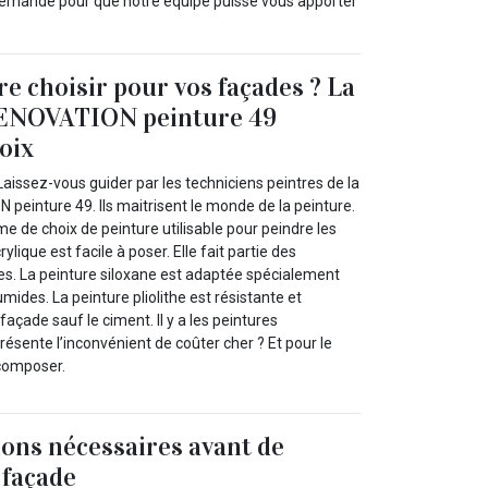
re demande pour que notre équipe puisse vous apporter
re choisir pour vos façades ? La
ENOVATION peinture 49
oix
aissez-vous guider par les techniciens peintres de la
peinture 49. Ils maitrisent le monde de la peinture.
me de choix de peinture utilisable pour peindre les
ylique est facile à poser. Elle fait partie des
s. La peinture siloxane est adaptée spécialement
des. La peinture pliolithe est résistante et
façade sauf le ciment. Il y a les peintures
résente l’inconvénient de coûter cher ? Et pour le
 composer.
ions nécessaires avant de
 façade