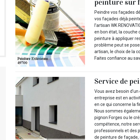
peinture sur 
Peindre vos façades dé
vos façades déjà peinte
l’artisan WK RENOVATIO
en bon état, la couche 
peinture à appliquer r
problème peut se poser s
artisan, le choix de la
Faites confiance au savo
Service de pe
Vous avez besoin d’un 
entreprise est en activ
en ce qui concerne la fi
Nous sommes également
pignon Forges ou le cré
compétence, notre serv
professionnels et des pa
de peinture de façade,