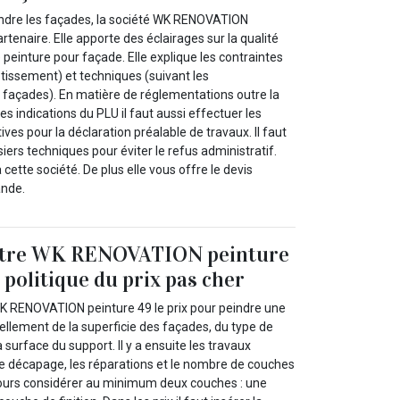
indre les façades, la société WK RENOVATION
rtenaire. Elle apporte des éclairages sur la qualité
 peinture pour façade. Elle explique les contraintes
tissement) et techniques (suivant les
s façades). En matière de réglementations outre la
es indications du PLU il faut aussi effectuer les
es pour la déclaration préalable de travaux. Il faut
siers techniques pour éviter le refus administratif.
cette société. De plus elle vous offre le devis
ande.
intre WK RENOVATION peinture
 politique du prix pas cher
 WK RENOVATION peinture 49 le prix pour peindre une
llement de la superficie des façades, du type de
a surface du support. Il y a ensuite les travaux
 décapage, les réparations et le nombre de couches
oujours considérer au minimum deux couches : une