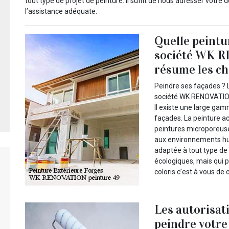
tout type de projet de peinture. Il suffit de nous adresser vot
l’assistance adéquate.
Quelle peintu
société WK R
résume les ch
Peindre ses façades ? L
société WK RENOVATION 
Il existe une large gam
façades. La peinture acr
peintures microporeuse
aux environnements humi
adaptée à tout type de 
écologiques, mais qui p
coloris c’est à vous de
Les autorisat
peindre votre