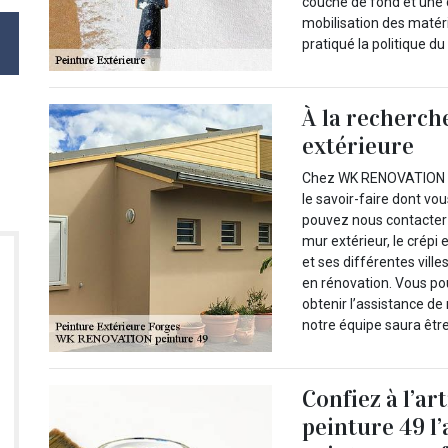
couche de fond et une co
mobilisation des matér
pratiqué la politique du
À la recherch
extérieure
Chez WK RENOVATION pe
le savoir-faire dont vo
pouvez nous contacter q
mur extérieur, le crépi
et ses différentes vill
en rénovation. Vous po
obtenir l’assistance de 
notre équipe saura être 
Confiez à l’
peinture 49 l’