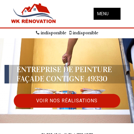
MENU
indisponible
indisponible
ENTREPRISE DE PEINTURE
FAÇADE CONTIGNE 49330
VOIR NOS RÉALISATIONS