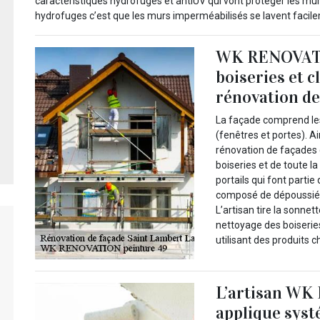
caractéristiques hydrofuges et antiUV qui vont protéger les mu
hydrofuges c’est que les murs imperméabilisés se lavent facil
WK RENOVATIO
boiseries et c
rénovation de
La façade comprend les
(fenêtres et portes). A
rénovation de façades 
boiseries et de toute la
portails qui font partie
composé de dépoussiéra
L’artisan tire la sonnett
nettoyage des boiseries
utilisant des produits 
L’artisan WK
applique syst