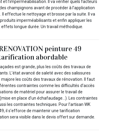
 et l’imperméabilisation. Il va vérifier quels facteurs
 des champignons avant de procéder à l’application
 Il effectue le nettoyage et brosse par la suite. Il va
s produits imperméabilisants et enfin appliquer les
 effets longue durée. Un travail méthodique.
 RENOVATION peinture 49
tarification abordable
façades est grande, plus les coûts des travaux de
nts. L’état avancé de saleté avec des salissures
majore les coûts des travaux de rénovation. Il faut
fférentes contraintes comme les difficultés d’accès
sations de matériel pour assurer le travail de
(mise en place d’un échafaudage…). Les contraintes
aussi les contraintes techniques. Pour l’artisan WK
 il s’efforce de maintenir une tarification
cation sera visible dans le devis offert sur demande.