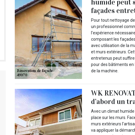
humide peut s
façades entr
Pour tout nettoyage de 
un professionnel comm
l’expérience nécessair
composant les façades.
avec utilisation de la 
et murs extérieurs. Ce
entretenus peut suffire
pour des bâtiments en h
de la machine.
WK RENOVATI
d’abord un t
Avec un climat humide 
place sur les murs. Fa
murs extérieurs l’arti
va appliquer la démarche