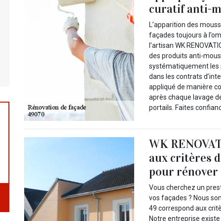
curatif anti-
L’apparition des mouss
façades toujours à l’o
l’artisan WK RENOVATIO
des produits anti-mousses
systématiquement les 
dans les contrats d’int
appliqué de manière cor
après chaque lavage des
portails. Faites confian
WK RENOVATI
aux critères d
pour rénover 
Vous cherchez un prest
vos façades ? Nous so
49 correspond aux critè
Notre entreprise exis