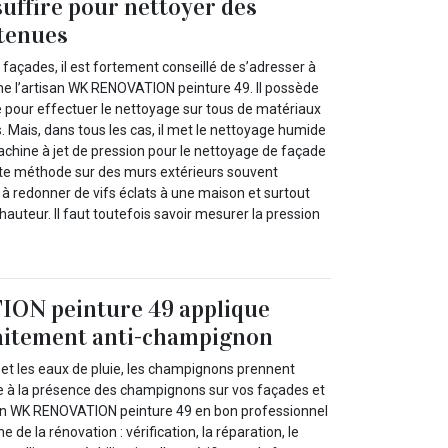
uffire pour nettoyer des
etenues
façades, il est fortement conseillé de s’adresser à
e l’artisan WK RENOVATION peinture 49. Il possède
e pour effectuer le nettoyage sur tous de matériaux
 Mais, dans tous les cas, il met le nettoyage humide
machine à jet de pression pour le nettoyage de façade
tte méthode sur des murs extérieurs souvent
 à redonner de vifs éclats à une maison et surtout
auteur. Il faut toutefois savoir mesurer la pression
ON peinture 49 applique
raitement anti-champignon
et les eaux de pluie, les champignons prennent
ce à la présence des champignons sur vos façades et
san WK RENOVATION peinture 49 en bon professionnel
 de la rénovation : vérification, la réparation, le