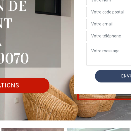
N DE
NT
A
9070
ATIONS