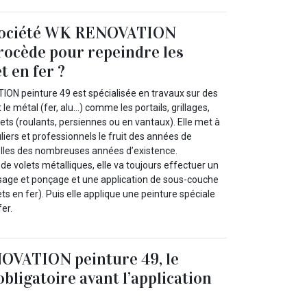
société WK RENOVATION
rocède pour repeindre les
t en fer ?
ON peinture 49 est spécialisée en travaux sur des
t le métal (fer, alu…) comme les portails, grillages,
lets (roulants, persiennes ou en vantaux). Elle met à
uliers et professionnels le fruit des années de
elles des nombreuses années d’existence.
de volets métalliques, elle va toujours effectuer un
sage et ponçage et une application de sous-couche
lets en fer). Puis elle applique une peinture spéciale
fer.
VATION peinture 49, le
bligatoire avant l’application
e