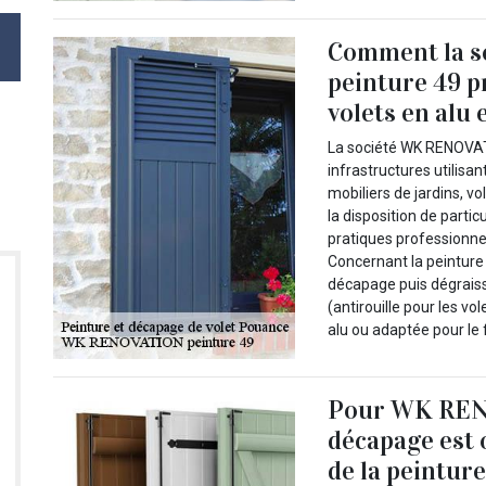
Comment la 
peinture 49 p
volets en alu e
La société WK RENOVATI
infrastructures utilisan
mobiliers de jardins, vo
la disposition de partic
pratiques professionn
Concernant la peinture 
décapage puis dégrais
(antirouille pour les vo
alu ou adaptée pour le 
Pour WK RENO
décapage est o
de la peintur