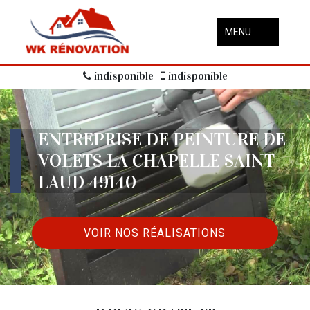
MENU
indisponible
indisponible
ENTREPRISE DE PEINTURE DE
VOLETS LA CHAPELLE SAINT
LAUD 49140
VOIR NOS RÉALISATIONS