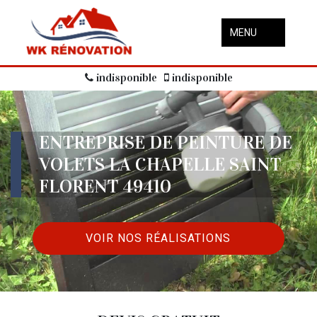
MENU
indisponible
indisponible
ENTREPRISE DE PEINTURE DE
VOLETS LA CHAPELLE SAINT
FLORENT 49410
VOIR NOS RÉALISATIONS