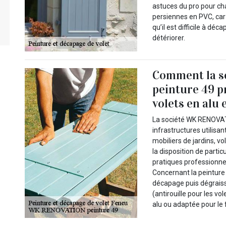
astuces du pro pour cha
persiennes en PVC, car 
qu’il est difficile à dé
détériorer.
Comment la 
peinture 49 p
volets en alu e
La société WK RENOVATI
infrastructures utilisan
mobiliers de jardins, vo
la disposition de partic
pratiques professionn
Concernant la peinture 
décapage puis dégrais
(antirouille pour les vo
alu ou adaptée pour le 