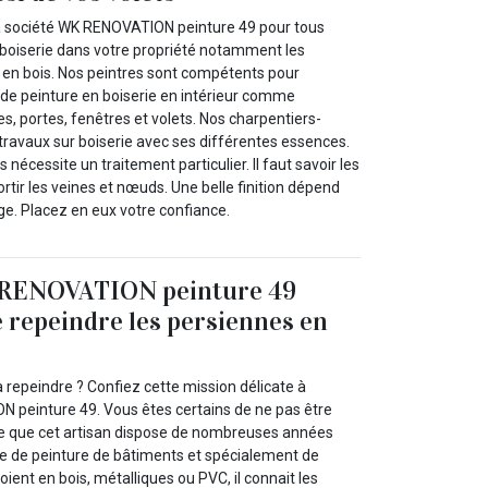
a société WK RENOVATION peinture 49 pour tous
r boiserie dans votre propriété notamment les
s en bois. Nos peintres sont compétents pour
 de peinture en boiserie en intérieur comme
res, portes, fenêtres et volets. Nos charpentiers-
 travaux sur boiserie avec ses différentes essences.
nécessite un traitement particulier. Il faut savoir les
ortir les veines et nœuds. Une belle finition dépend
e. Placez en eux votre confiance.
 RENOVATION peinture 49
e repeindre les persiennes en
 repeindre ? Confiez cette mission délicate à
N peinture 49. Vous êtes certains de ne pas être
ce que cet artisan dispose de nombreuses années
e de peinture de bâtiments et spécialement de
oient en bois, métalliques ou PVC, il connait les