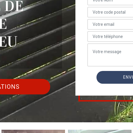
 DE
E
NEU
ATIONS