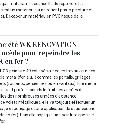
que matériau. Il déconseille de repeindre les
c’est un matériau qui ne retient pas la peinture et
caper. Décaper un matériau en PVC risque de le
société WK RENOVATION
rocède pour repeindre les
t en fer ?
ON peinture 49 est spécialisée en travaux sur des
t le métal (fer, alu…) comme les portails, grillages,
lets (roulants, persiennes ou en vantaux). Elle met à
uliers et professionnels le fruit des années de
elles des nombreuses années d’existence.
de volets métalliques, elle va toujours effectuer un
sage et ponçage et une application de sous-couche
lets en fer). Puis elle applique une peinture spéciale
fer.