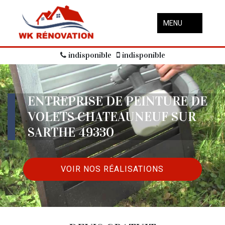
MENU
indisponible
indisponible
ENTREPRISE DE PEINTURE DE
VOLETS CHATEAUNEUF SUR
SARTHE 49330
VOIR NOS RÉALISATIONS