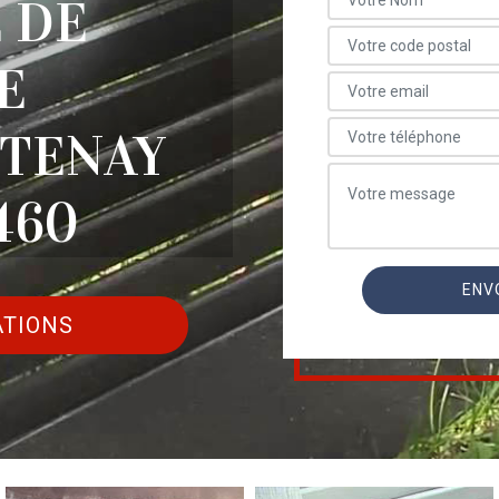
 DE
E
NTENAY
460
ATIONS