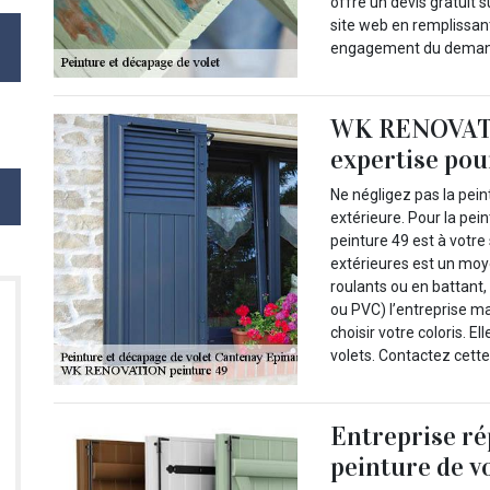
offre un devis gratuit 
site web en remplissant
engagement du deman
WK RENOVATIO
expertise pou
Ne négligez pas la pein
extérieure. Pour la pei
peinture 49 est à votre 
extérieures est un moye
roulants ou en battant, 
ou PVC) l’entreprise mai
choisir votre coloris. E
volets. Contactez cette
Entreprise ré
peinture de v