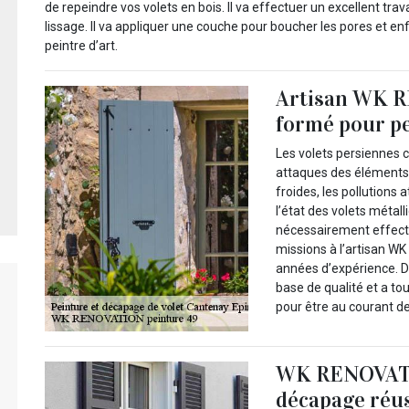
de repeindre vos volets en bois. Il va effectuer un excellent tr
lissage. Il va appliquer une couche pour boucher les pores et enfi
peintre d’art.
Artisan WK R
formé pour pe
Les volets persiennes 
attaques des éléments
froides, les pollutions 
l’état des volets métall
nécessairement effectu
missions à l’artisan W
années d’expérience. De
base de qualité et a t
pour être au courant d
WK RENOVATI
décapage réus