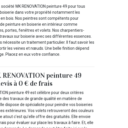
a société WK RENOVATION peinture 49 pour tous
r boiserie dans votre propriété notamment les
s en bois. Nos peintres sont compétents pour
 de peinture en boiserie en intérieur comme
res, portes, fenêtres et volets. Nos charpentiers-
 travaux sur boiserie avec ses différentes essences.
nécessite un traitement particulier. Il faut savoir les
ortir les veines et nœuds. Une belle finition dépend
e. Placez en eux votre confiance.
K RENOVATION peinture 49
evis à 0 € de frais
ON peinture 49 est célèbre pour deux critères
ue des travaux de grande qualité en matière de
lle dispose de spécialiste pour peindre vos boiseries
tes extérieures. Vos volets retrouveront des couleurs
 atout c’est qu’elle offre des gratuités. Elle envoie
rais pour évaluer sur place les travaux à faire. Et, elle