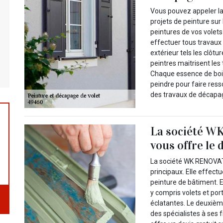
Vous pouvez appeler l
projets de peinture su
peintures de vos volet
effectuer tous travaux
extérieur tels les clôtu
peintres maitrisent les
Chaque essence de bois 
peindre pour faire ress
des travaux de décapag
La société W
vous offre le d
La société WK RENOVATI
principaux. Elle effect
peinture de bâtiment. E
y compris volets et por
éclatantes. Le deuxième
des spécialistes à ses f