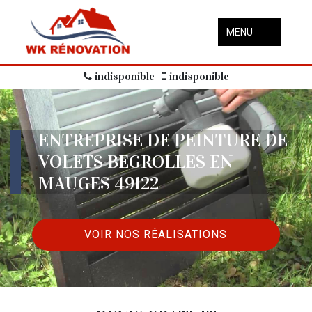
MENU
indisponible
indisponible
ENTREPRISE DE PEINTURE DE
VOLETS BEGROLLES EN
MAUGES 49122
VOIR NOS RÉALISATIONS