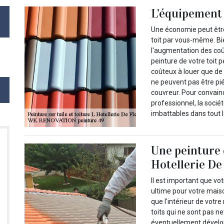
L’équipement 
Une économie peut être
toit par vous-même. Bi
l'augmentation des coû
peinture de votre toit 
coûteux à louer que de s
ne peuvent pas être piét
couvreur. Pour convainc
professionnel, la soci
imbattables dans tout 
Une peinture 
Hotellerie De
Il est important que vot
ultime pour votre mais
que l'intérieur de vot
toits qui ne sont pas 
éventuellement dévelop