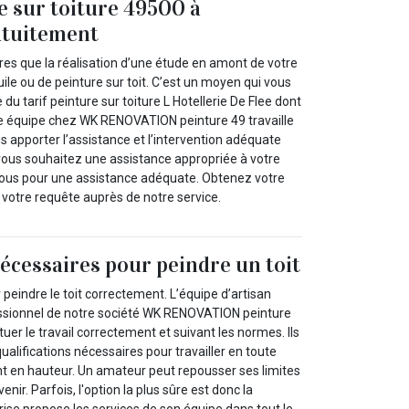
e sur toiture 49500 à
atuitement
tres que la réalisation d’une étude en amont de votre
uile ou de peinture sur toit. C’est un moyen qui vous
du tarif peinture sur toiture L Hotellerie De Flee dont
e équipe chez WK RENOVATION peinture 49 travaille
 apporter l’assistance et l’intervention adéquate
 vous souhaitez une assistance appropriée à votre
us pour une assistance adéquate. Obtenez votre
t votre requête auprès de notre service.
nécessaires pour peindre un toit
ur peindre le toit correctement. L’équipe d’artisan
essionnel de notre société WK RENOVATION peinture
er le travail correctement et suivant les normes. Ils
qualifications nécessaires pour travailler en toute
nt en hauteur. Un amateur peut repousser ses limites
enir. Parfois, l'option la plus sûre est donc la
rise propose les services de son équipe dans tout le