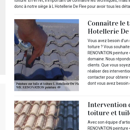
toiture. En effet, il important de connaitre les techniques, mais
donc à notre siège à L Hotellerie De Flee pour avoir tous les détai
Connaître le t
Hotellerie De
Vous avez besoin d’un s
toiture ? Vous souhaite
RENOVATION peinture 49
domaine. Nous répondo
clients. Que vous soyez
réaliser des interventi
contacter pour obtenir 
dont vous avez besoin
Intervention 
toiture et tuil
Avec son équipe d’artis
RENOVATION peinture 49