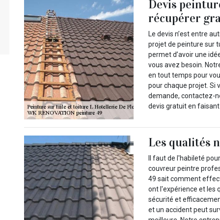
Devis peintur
récupérer gr
Le devis n’est entre au
projet de peinture sur t
permet d’avoir une idée 
vous avez besoin. Notr
en tout temps pour vous
pour chaque projet. Si
demande, contactez-no
devis gratuit en faisan
Les qualités 
Il faut de l'habileté po
couvreur peintre prof
49 sait comment effectu
ont l'expérience et les 
sécurité et efficaceme
et un accident peut surv
meilleure. Notre entrep