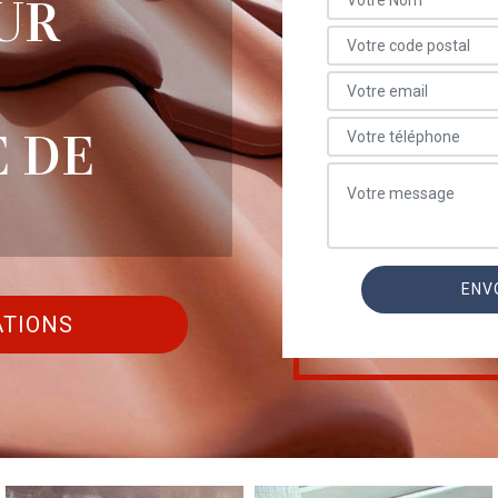
UR
 DE
ATIONS