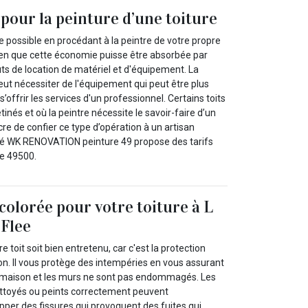
pour la peinture d’une toiture
 possible en procédant à la peintre de votre propre
en que cette économie puisse être absorbée par
ts de location de matériel et d'équipement. La
peut nécessiter de l'équipement qui peut être plus
’offrir les services d'un professionnel. Certains toits
inés et où la peintre nécessite le savoir-faire d’un
re de confier ce type d’opération à un artisan
été WK RENOVATION peinture 49 propose des tarifs
le 49500.
colorée pour votre toiture à L
 Flee
re toit soit bien entretenu, car c'est la protection
on. Il vous protège des intempéries en vous assurant
re maison et les murs ne sont pas endommagés. Les
nettoyés ou peints correctement peuvent
per des fissures qui provoquent des fuites qui