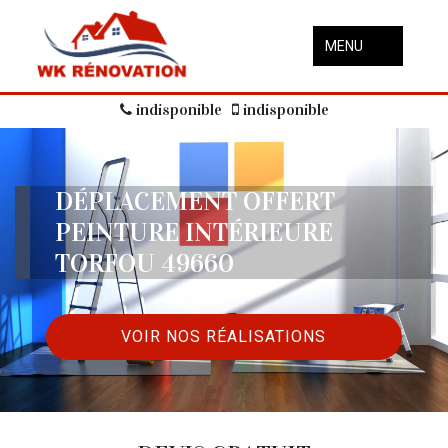
MENU
indisponible
indisponible
DÉPLACEMENT OFFERT
PEINTURE INTÉRIEURE
TORFOU 49660
VOIR NOS RÉALISATIONS