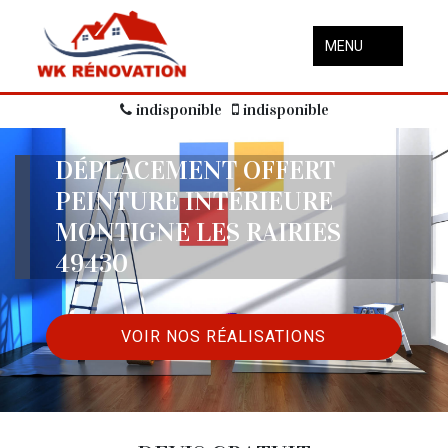
MENU
indisponible
indisponible
DÉPLACEMENT OFFERT
PEINTURE INTÉRIEURE
MONTIGNE LES RAIRIES
49430
VOIR NOS RÉALISATIONS