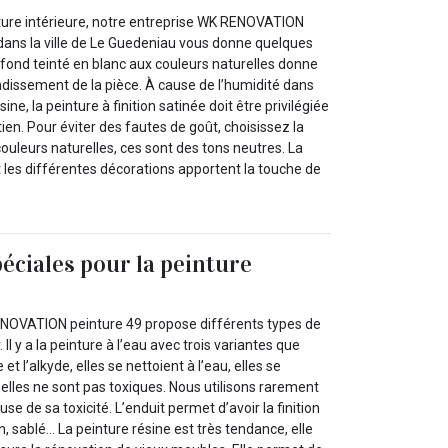
nture intérieure, notre entreprise WK RENOVATION
dans la ville de Le Guedeniau vous donne quelques
afond teinté en blanc aux couleurs naturelles donne
dissement de la pièce. À cause de l’humidité dans
isine, la peinture à finition satinée doit être privilégiée
tien. Pour éviter des fautes de goût, choisissez la
couleurs naturelles, ces sont des tons neutres. La
 les différentes décorations apportent la touche de
péciales pour la peinture
ENOVATION peinture 49 propose différents types de
. Il y a la peinture à l’eau avec trois variantes que
e et l’alkyde, elles se nettoient à l’eau, elles se
elles ne sont pas toxiques. Nous utilisons rarement
ause de sa toxicité. L’enduit permet d’avoir la finition
n, sablé… La peinture résine est très tendance, elle