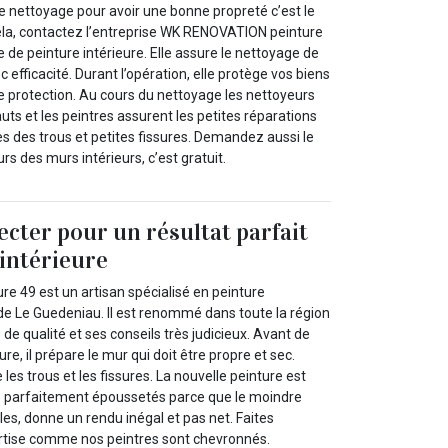
nettoyage pour avoir une bonne propreté c’est le
la, contactez l’entreprise WK RENOVATION peinture
ste de peinture intérieure. Elle assure le nettoyage de
 efficacité. Durant l’opération, elle protège vos biens
 protection. Au cours du nettoyage les nettoyeurs
auts et les peintres assurent les petites réparations
des trous et petites fissures. Demandez aussi le
s des murs intérieurs, c’est gratuit.
ecter pour un résultat parfait
’intérieure
 49 est un artisan spécialisé en peinture
le de Le Guedeniau. Il est renommé dans toute la région
 de qualité et ses conseils très judicieux. Avant de
ure, il prépare le mur qui doit être propre et sec.
e les trous et les fissures. La nouvelle peinture est
s parfaitement époussetés parce que le moindre
ules, donne un rendu inégal et pas net. Faites
rtise comme nos peintres sont chevronnés.