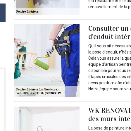
est résistante et elle 
renouvellement de la pe
Consulter un 
d’enduit inté
Qu’il vous ait nécessai
la pose d’enduit, n’hési
Cela vous assure la qua
équipe d’artisan peint
disponible pour vous ré
étapes cruciales des in
devis peinture afin d’ob
Notre équipe saura vous
WK RENOVATI
des murs inté
La pose de peinture int