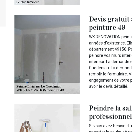
Devis gratui
peinture 49
WK RENOVATION peinture
années d’existence. Elle
département 49150. Pou
peindre vos murs intéri
intérieur. La demande e
Guedeniau. La demande s
remplir le formulaire. 
engagement de votre par
avoir le devis détaillé.
Peindre la sal
professionne
Si vous avez besoin d’u
apporter la couleur à v