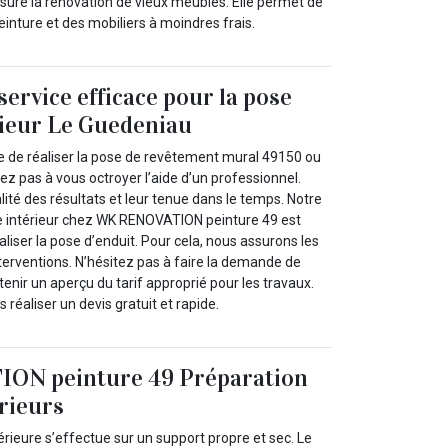
assure la rénovation de vieux meubles. Elle permet de
inture et des mobiliers à moindres frais.
service efficace pour la pose
rieur Le Guedeniau
re de réaliser la pose de revêtement mural 49150 ou
tez pas à vous octroyer l’aide d’un professionnel.
lité des résultats et leur tenue dans le temps. Notre
re intérieur chez WK RENOVATION peinture 49 est
aliser la pose d’enduit. Pour cela, nous assurons les
terventions. N’hésitez pas à faire la demande de
tenir un aperçu du tarif approprié pour les travaux.
 réaliser un devis gratuit et rapide.
ON peinture 49 Préparation
rieurs
érieure s’effectue sur un support propre et sec. Le