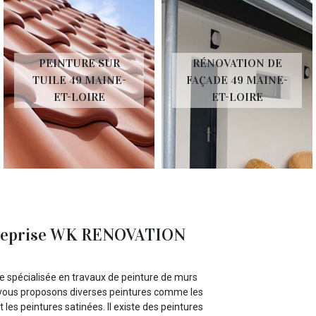
PEINTURE SUR
RÉNOVATION DE
TUILE 49 MAINE-
FAÇADE 49 MAINE-
ET-LOIRE
ET-LOIRE
entreprise WK RENOVATION
 spécialisée en travaux de peinture de murs
s vous proposons diverses peintures comme les
t les peintures satinées. Il existe des peintures