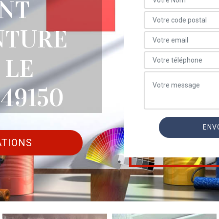
NT
NTURE
 LE
49150
ATIONS