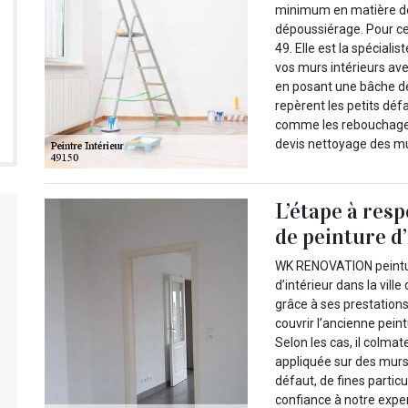
minimum en matière de 
dépoussiérage. Pour ce
49. Elle est la spéciali
vos murs intérieurs avec
en posant une bâche de
repèrent les petits déf
comme les rebouchages 
devis nettoyage des mur
L’étape à resp
de peinture d
WK RENOVATION peinture
d’intérieur dans la vil
grâce à ses prestations
couvrir l’ancienne peint
Selon les cas, il colmat
appliquée sur des mur
défaut, de fines partic
confiance à notre expe