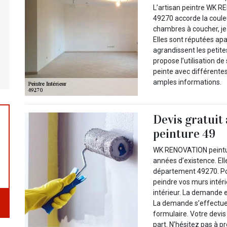
L’artisan peintre WK RE
49270 accorde la couleu
chambres à coucher, je 
Elles sont réputées apa
agrandissent les petite
propose l’utilisation d
peinte avec différente
amples informations.
Devis gratui
peinture 49
WK RENOVATION peinture
années d’existence. Elle
département 49270. Pou
peindre vos murs intéri
intérieur. La demande e
La demande s’effectue au
formulaire. Votre devi
part. N’hésitez pas à pro