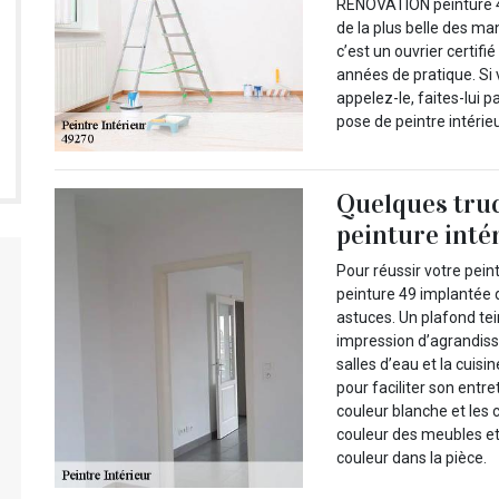
RENOVATION peinture 49
de la plus belle des m
c’est un ouvrier certifi
années de pratique. Si
appelez-le, faites-lui pa
pose de peintre intérieu
Quelques truc
peinture inté
Pour réussir votre pei
peinture 49 implantée d
astuces. Un plafond te
impression d’agrandiss
salles d’eau et la cuisin
pour faciliter son entre
couleur blanche et les 
couleur des meubles et
couleur dans la pièce.