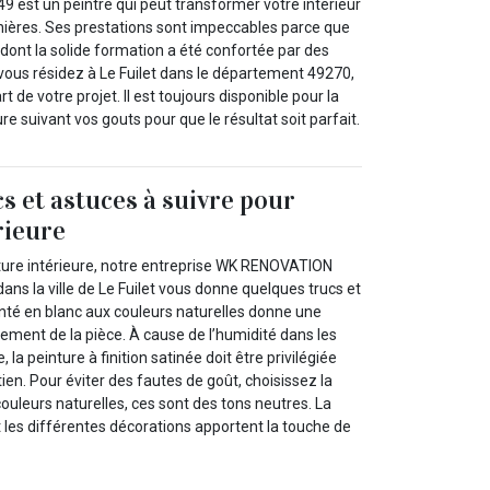
 est un peintre qui peut transformer votre intérieur
anières. Ses prestations sont impeccables parce que
é dont la solide formation a été confortée par des
 vous résidez à Le Fuilet dans le département 49270,
rt de votre projet. Il est toujours disponible pour la
re suivant vos gouts pour que le résultat soit parfait.
s et astuces à suivre pour
rieure
nture intérieure, notre entreprise WK RENOVATION
ans la ville de Le Fuilet vous donne quelques trucs et
inté en blanc aux couleurs naturelles donne une
ement de la pièce. À cause de l’humidité dans les
e, la peinture à finition satinée doit être privilégiée
tien. Pour éviter des fautes de goût, choisissez la
couleurs naturelles, ces sont des tons neutres. La
 les différentes décorations apportent la touche de