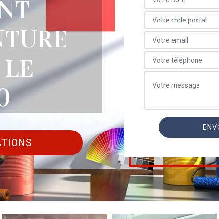
NT
NTURE
 LE
0
ATIONS