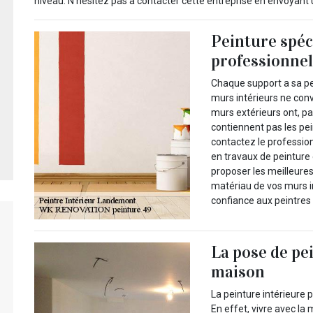
niveau. N’hésitez pas à contacter cette entreprise en envoyant 
Peinture spéc
professionne
Chaque support a sa pe
murs intérieurs ne conv
murs extérieurs ont, pa
contiennent pas les pei
contactez le professio
en travaux de peinture 
proposer les meilleures
matériau de vos murs in
confiance aux peintres 
La pose de pe
maison
La peinture intérieure 
En effet, vivre avec l