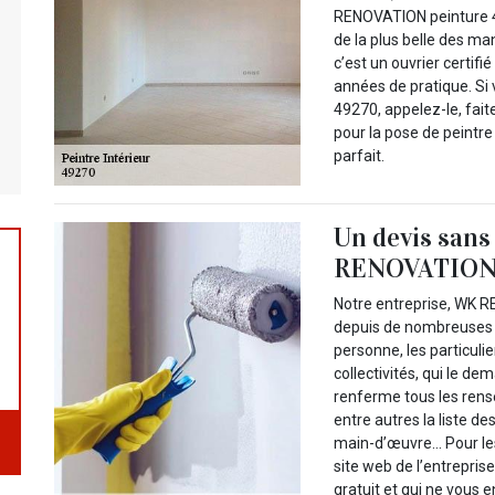
RENOVATION peinture 49
de la plus belle des m
c’est un ouvrier certifi
années de pratique. S
49270, appelez-le, faite
pour la pose de peintre 
parfait.
Un devis sans
RENOVATION 
Notre entreprise, WK 
depuis de nombreuses a
personne, les particuli
collectivités, qui le d
renferme tous les rens
entre autres la liste des
main-d’œuvre… Pour les a
site web de l’entreprise
gratuit et qui ne vous 