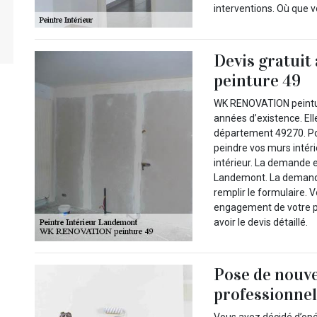
interventions. Où que 
Devis gratui
peinture 49
WK RENOVATION peinture
années d’existence. Elle
département 49270. Pou
peindre vos murs intéri
intérieur. La demande e
Landemont. La demande s
remplir le formulaire. 
engagement de votre par
avoir le devis détaillé.
Pose de nouve
professionne
Vous avez décidé d’opé