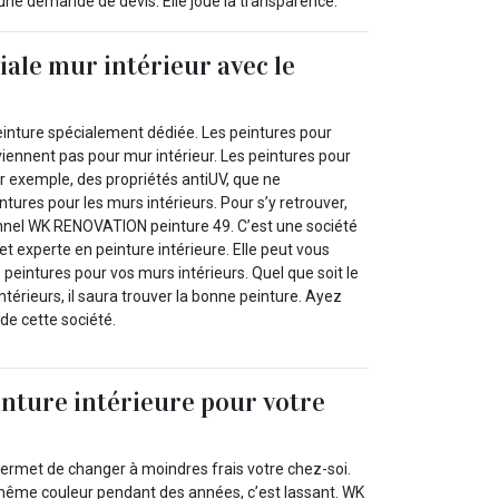
une demande de devis. Elle joue la transparence.
iale mur intérieur avec le
l
inture spécialement dédiée. Les peintures pour
iennent pas pour mur intérieur. Les peintures pour
r exemple, des propriétés antiUV, que ne
ntures pour les murs intérieurs. Pour s’y retrouver,
nnel WK RENOVATION peinture 49. C’est une société
et experte en peinture intérieure. Elle peut vous
 peintures pour vos murs intérieurs. Quel que soit le
térieurs, il saura trouver la bonne peinture. Ayez
de cette société.
inture intérieure pour votre
permet de changer à moindres frais votre chez-soi.
a même couleur pendant des années, c’est lassant. WK