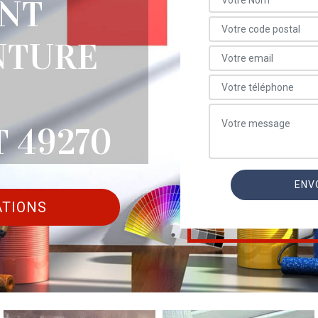
NT
NTURE
 49270
ATIONS