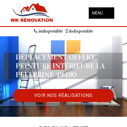
MENU
indisponible
indisponible
DÉPLACEMENT OFFERT
PEINTURE INTÉRIEURE LA
PELLERINE 49490
VOIR NOS RÉALISATIONS