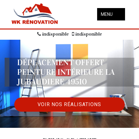
MENU
indisponible
indisponible
DÉPLACEMENT OFFERT
PEINTURE INTÉRIEURE LA
JUBAUDIERE 49510
VOIR NOS RÉALISATIONS