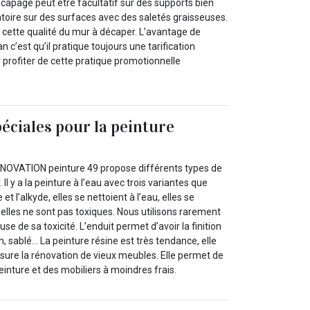
écapage peut être facultatif sur des supports bien
toire sur des surfaces avec des saletés graisseuses.
 cette qualité du mur à décaper. L’avantage de
an c’est qu’il pratique toujours une tarification
ir profiter de cette pratique promotionnelle
péciales pour la peinture
ENOVATION peinture 49 propose différents types de
. Il y a la peinture à l’eau avec trois variantes que
e et l’alkyde, elles se nettoient à l’eau, elles se
elles ne sont pas toxiques. Nous utilisons rarement
ause de sa toxicité. L’enduit permet d’avoir la finition
n, sablé… La peinture résine est très tendance, elle
assure la rénovation de vieux meubles. Elle permet de
inture et des mobiliers à moindres frais.