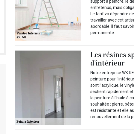
support à peindre, le d
entretenus, mais obliga
Le tarif va dépendre de
travailler avec cet artis
abordable. Il faut savo
permanente.
Les résines s
d’intérieur
Notre entreprise WK R
peinture pour l’intérieur
sont l’acrylique, le vinyl
sèchent rapidement et 
la peinture à l’huile à c
souhaitée : pierre, béto
est résistante et elle 
renouvellement de la pe