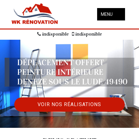
MENU
indisponible
indisponible
DÉPLACEMENT OFFERT
PEINTURE INTÉRIEURE
DENEZE SOUS LE LUDE 49490
VOIR NOS RÉALISATIONS