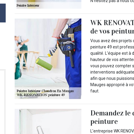
N’hésitez pas à nous c
WK RENOVATIO
de vos peintu
Vous avez des projets 
peinture 49 est profes
qualité. L’équipe est à 
hauteur de vos attente
vous pouvez compter su
interventions adéquat
afin que nous puissions
Mauges approprié à votr
faut.
Demandez le 
peinture
L’entreprise WK RENOVA