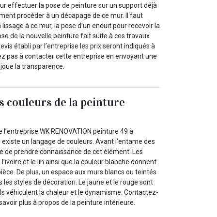
ur effectuer la pose de peinture sur un support déjà
irement procéder à un décapage de ce mur. Il faut
 lissage à ce mur, la pose d’un enduit pour recevoir la
se de la nouvelle peinture fait suite à ces travaux
evis établi par l’entreprise les prix seront indiqués à
ez pas à contacter cette entreprise en envoyant une
 joue la transparence.
s couleurs de la peinture
de l’entreprise WK RENOVATION peinture 49 à
 existe un langage de couleurs. Avant l’entame des
ble de prendre connaissance de cet élément. Les
 l’ivoire et le lin ainsi que la couleur blanche donnent
pièce. De plus, un espace aux murs blancs ou teintés
s les styles de décoration. Le jaune et le rouge sont
ls véhiculent la chaleur et le dynamisme. Contactez-
savoir plus à propos de la peinture intérieure.