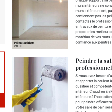
Chaque support a sa pe
murs intérieurs ne conv
murs extérieurs ont, pa
contiennent pas les pei
contactez le professio
en travaux de peinture 
proposer les meilleures
matériau de vos murs in
confiance aux peintres 
Peindre la sal
professionne
Si vous avez besoin d’
et apporter la couleur à
qualifiée et compétente
intérieur Chaudron En 
intérieure à l’habitati
pour peindre efficaceme
Votre salle de bain ser