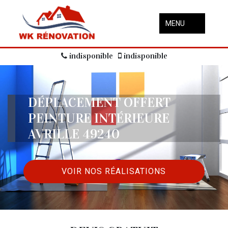
MENU
indisponible
indisponible
DÉPLACEMENT OFFERT
PEINTURE INTÉRIEURE
AVRILLE 49240
VOIR NOS RÉALISATIONS