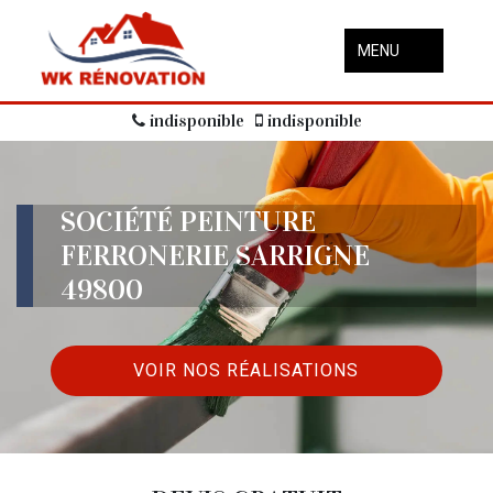
MENU
indisponible
indisponible
SOCIÉTÉ PEINTURE
FERRONERIE SARRIGNE
49800
VOIR NOS RÉALISATIONS