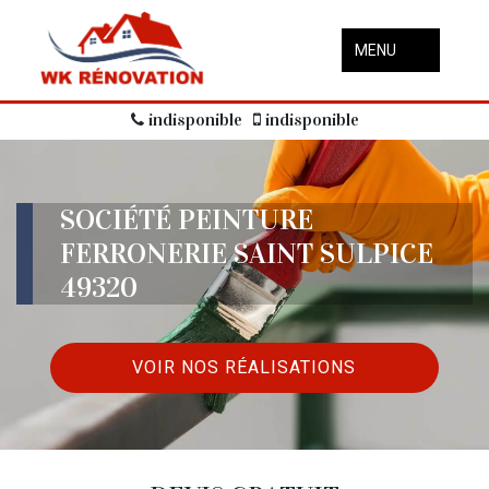
MENU
indisponible
indisponible
SOCIÉTÉ PEINTURE
FERRONERIE SAINT SULPICE
49320
VOIR NOS RÉALISATIONS