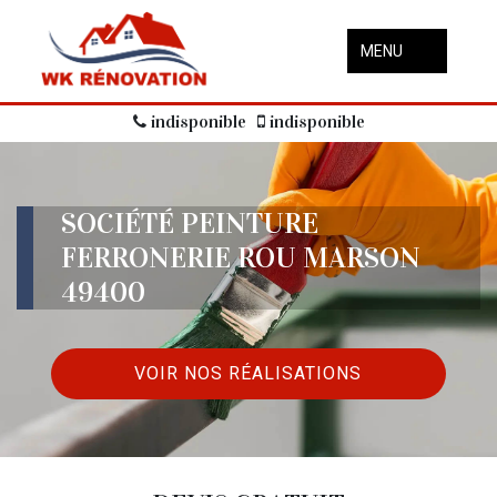
MENU
indisponible
indisponible
SOCIÉTÉ PEINTURE
FERRONERIE ROU MARSON
49400
VOIR NOS RÉALISATIONS