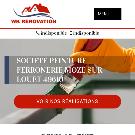
MENU
indisponible
indisponible
SOCIÉTÉ PEINTURE
FERRONERIE MOZE SUR
LOUET 49610
VOIR NOS RÉALISATIONS