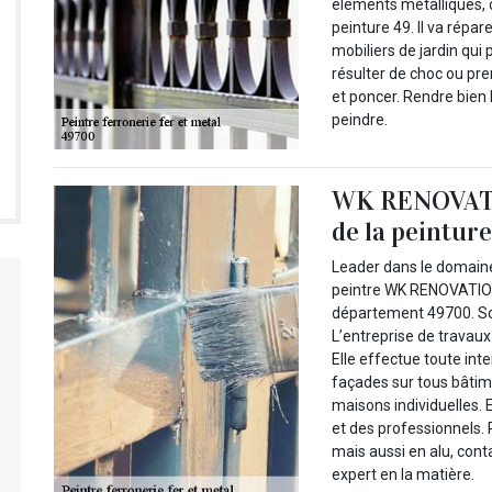
éléments métalliques,
peinture 49. Il va répa
mobiliers de jardin qu
résulter de choc ou prem
et poncer. Rendre bien l
peindre.
WK RENOVATIO
de la peintur
Leader dans le domaine 
peintre WK RENOVATION p
département 49700. So
L’entreprise de travau
Elle effectue toute int
façades sur tous bâti
maisons individuelles. 
et des professionnels. P
mais aussi en alu, cont
expert en la matière.