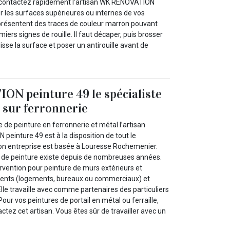
 contactez rapidement l’artisan WK RENOVATION
rer les surfaces supérieures ou internes de vos
i présentent des traces de couleur marron pouvant
iers signes de rouille. Il faut décaper, puis brosser
isse la surface et poser un antirouille avant de
N peinture 49 le spécialiste
e sur ferronnerie
de peinture en ferronnerie et métal l’artisan
einture 49 est à la disposition de tout le
n entreprise est basée à Louresse Rochemenier.
x de peinture existe depuis de nombreuses années.
ervention pour peinture de murs extérieurs et
ments (logements, bureaux ou commerciaux) et
Elle travaille avec comme partenaires des particuliers
our vos peintures de portail en métal ou ferraille,
actez cet artisan. Vous êtes sûr de travailler avec un