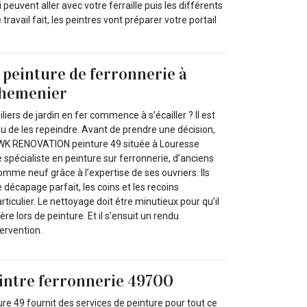
peuvent aller avec votre ferraille puis les différents
travail fait, les peintres vont préparer votre portail
 peinture de ferronnerie à
chemenier
iers de jardin en fer commence à s’écailler ? Il est
u de les repeindre. Avant de prendre une décision,
 WK RENOVATION peinture 49 située à Louresse
spécialiste en peinture sur ferronnerie, d’anciens
mme neuf grâce à l’expertise de ses ouvriers. Ils
e décapage parfait, les coins et les recoins
rticulier. Le nettoyage doit être minutieux pour qu’il
re lors de peinture. Et il s’ensuit un rendu
tervention.
eintre ferronnerie 49700
 49 fournit des services de peinture pour tout ce