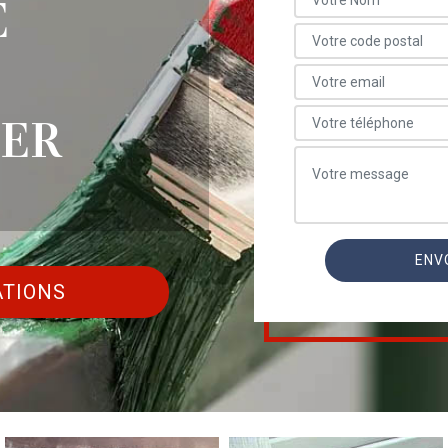
E
ER
ATIONS