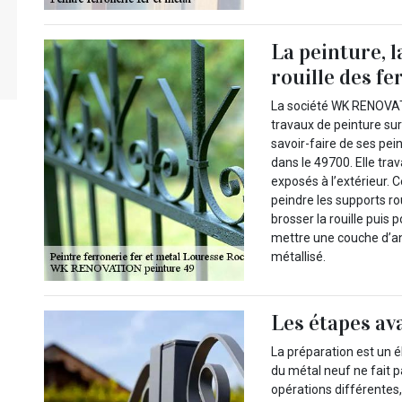
La peinture, l
rouille des f
La société WK RENOVATI
travaux de peinture sur
savoir-faire de ses pei
dans le 49700. Elle tra
exposés à l’extérieur. C
peindre les supports rou
brosser la rouille puis p
mettre une couche d’an
métallisé.
Les étapes av
La préparation est un é
du métal neuf ne fait p
opérations différentes,