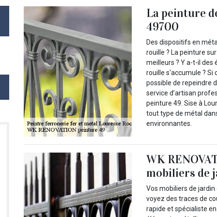
La peinture d
49700
Des dispositifs en mét
rouille ? La peinture su
meilleurs ? Y a-t-il des
rouille s'accumule ? Si
possible de repeindre d
service d’artisan profe
peinture 49. Sise à Lou
tout type de métal dan
environnantes.
WK RENOVATIO
mobiliers de j
Vos mobiliers de jardi
voyez des traces de co
rapide et spécialiste e