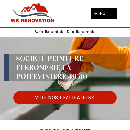
MENU
indisponible
indisponible
SOCIÉTÉ PEINTURE
FERRONERIE LA
POITEVINIERE 49510
VOIR NOS RÉALISATIONS