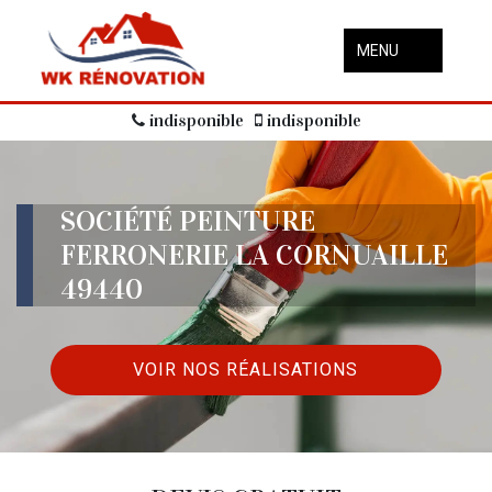
MENU
indisponible
indisponible
SOCIÉTÉ PEINTURE
FERRONERIE LA CORNUAILLE
49440
VOIR NOS RÉALISATIONS