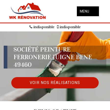
MENU
indisponible
indisponible
SOCIÉTÉ PEINTURE
FERRONERIE JUIGNE BENE
49460
VOIR NOS RÉALISATIONS