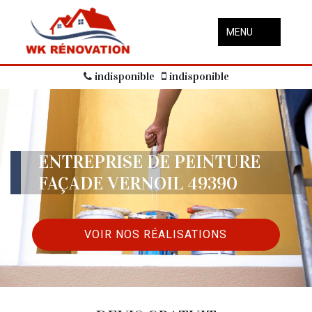
MENU
indisponible
indisponible
ENTREPRISE DE PEINTURE
FAÇADE VERNOIL 49390
VOIR NOS RÉALISATIONS