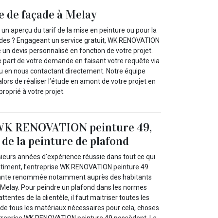
e de façade à Melay
un aperçu du tarif de la mise en peinture ou pour la
ades ? Engageant un service gratuit, WK RENOVATION
 un devis personnalisé en fonction de votre projet.
 part de votre demande en faisant votre requête via
 ou en nous contactant directement. Notre équipe
lors de réaliser l’étude en amont de votre projet en
proprié à votre projet.
 WK RENOVATION peinture 49,
 de la peinture de plafond
sieurs années d'expérience réussie dans tout ce qui
bâtiment, l’entreprise WK RENOVATION peinture 49
rtante renommée notamment auprès des habitants
à Melay. Pour peindre un plafond dans les normes
tentes de la clientèle, il faut maitriser toutes les
 de tous les matériaux nécessaires pour cela, choses
entreprise WK RENOVATION peinture 49 possèdent. La