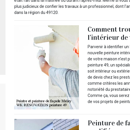
était fait dans la matinée ou durant l’après-midi. Même si vous 
plus judicieux de confier les travaux à un professionnel, dont 
dans la région du 49120.
Comment trou
l’intérieur de
Parvenir à identifier u
nouvelle peinture intér
de votre maison n'est 
peinture 49, un spécial
soit intérieur ou extér
de devis chez les prest
comme critères les ann
notoriété du prestataire
Comme ça, vous serez de
de vos projets de peint
Peinture de f