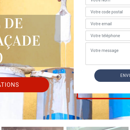
 DE
AÇADE
0
ATIONS