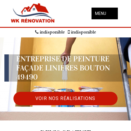
MENU
indisponible
indisponible
ENTREPRISE DE PEINTURE
FAÇADE LINIERES BOUTON
49490
VOIR NOS RÉALISATIONS