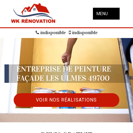
MENU
indisponible
indisponible
ENTREPRISE DE PEINTURE
FAÇADE LES ULMES 49700
VOIR NOS RÉALISATIONS