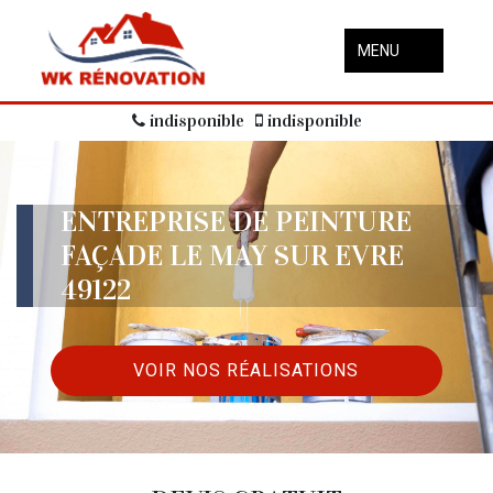
MENU
indisponible
indisponible
ENTREPRISE DE PEINTURE
FAÇADE LE MAY SUR EVRE
49122
VOIR NOS RÉALISATIONS