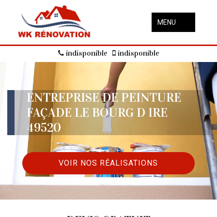
MENU
indisponible
indisponible
ENTREPRISE DE PEINTURE
FAÇADE LE BOURG D IRE
49520
VOIR NOS RÉALISATIONS