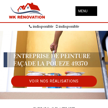
MENU
indisponible
indisponible
ENTREPRISE DE PEINTURE
FAÇADE LA POUEZE 49370
VOIR NOS RÉALISATIONS