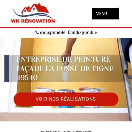
MENU
indisponible
indisponible
ENTREPRISE DE PEINTURE
FAÇADE LA FOSSE DE TIGNE
49540
VOIR NOS RÉALISATIONS