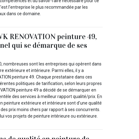
 compétences et du savoir-faire nécessaire pour ce
 c'est l’entreprise le plus recommandée par les
vaux dans ce domaine.
 WK RENOVATION peinture 49,
nel qui se démarque de ses
0, nombreuses sont les entreprises qui opèrent dans
e extérieure et intérieure. Parmi elles, il y a
TION peinture 49. Chaque prestataire dans ces
rentes politiques de tarification, selon leurs propres
OVATION peinture 49 a décidé de se démarquer en
entèle des services à meilleur rapport qualité/prix. En
en peinture extérieure et intérieure sont d'une qualité
r des prix moins chers par rapport à ses concurrents.
lui vos projets de peinture intérieure ou extérieure.
ns de qualité en peinture de