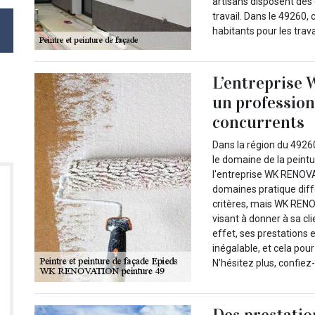
artisans disposent des
travail. Dans le 49260,
habitants pour les tra
L’entreprise
un profession
concurrents
Dans la région du 4926
le domaine de la peintur
l'entreprise WK RENOVA
domaines pratique diffé
critères, mais WK REN
visant à donner à sa cli
effet, ses prestations 
inégalable, et cela pou
N’hésitez plus, confiez-
Des prestatio