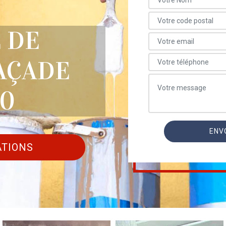
 DE
AÇADE
60
ATIONS