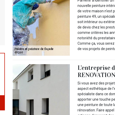
Parvenir à identifier u
nouvelle peinture intér
de votre maison n'est 
peinture 49, un spécial
soit intérieur ou extér
de devis chez les prest
comme critères les ann
notoriété du prestataire
Comme ça, vous serez de
de vos projets de peint
L’entreprise 
RENOVATION 
Si vous avez des proje
aspect esthétique de l'e
spécialiste dans ce dom
apporter une touche pe
une peinture de toute l
rénovation. Faire appel