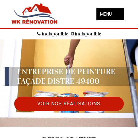
MENU
indisponible
indisponible
ENTREPRISE DE PEINTURE
FAÇADE DISTRE 49400
VOIR NOS RÉALISATIONS