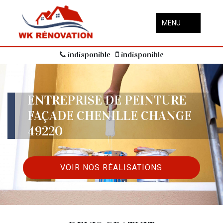
MENU
indisponible
indisponible
ENTREPRISE DE PEINTURE
FAÇADE CHENILLE CHANGE
49220
VOIR NOS RÉALISATIONS