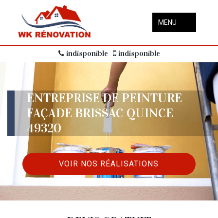
MENU
indisponible
indisponible
ENTREPRISE DE PEINTURE
FAÇADE BRISSAC QUINCE
49320
VOIR NOS RÉALISATIONS