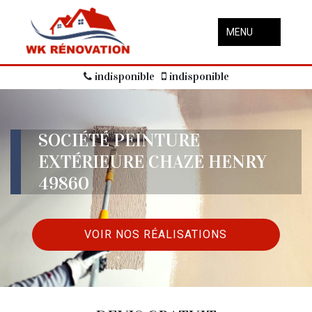
MENU
indisponible
indisponible
SOCIÉTÉ PEINTURE
EXTÉRIEURE CHAZE HENRY
49860
VOIR NOS RÉALISATIONS